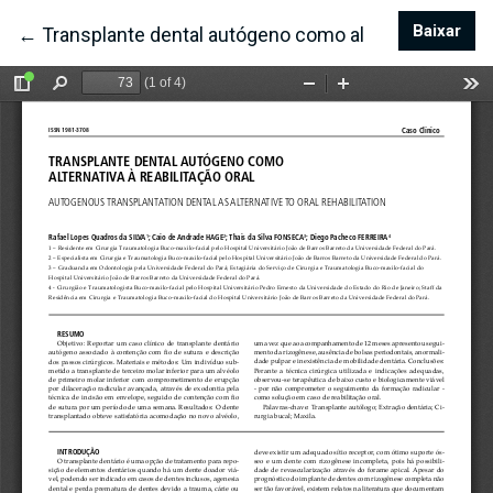
Baixar
Bai
←
Voltar aos Detalhes do Artigo
Transplante dental autógeno como alternativa á reabi