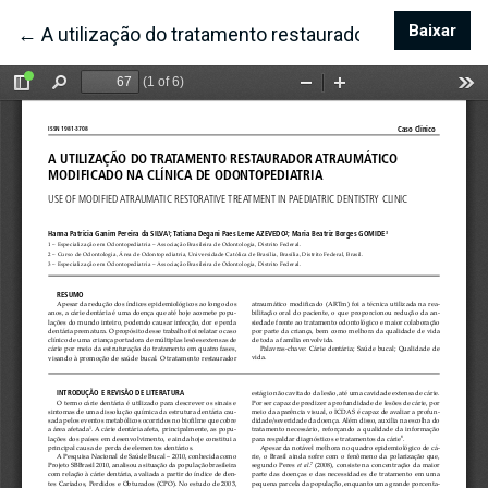
Baixar
Bai
←
Voltar aos Detalhes do Artigo
A utilização do tratamento restaurador atraumático 