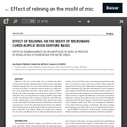
Baixar
Bai
←
Voltar aos Detalhes do Artigo
Effect of relining on the misfit of microwave-cured 