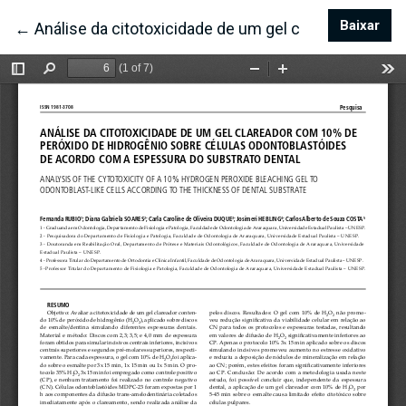
Baixar
Bai
←
Voltar aos Detalhes do Artigo
Análise da citotoxicidade de um gel clareador com