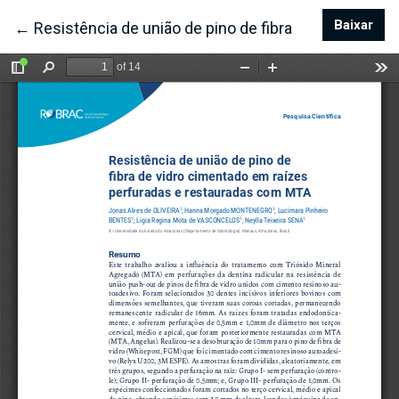
Baixar
Bai
←
Voltar aos Detalhes do Artigo
Resistência de união de pino de fibra de vidro ci