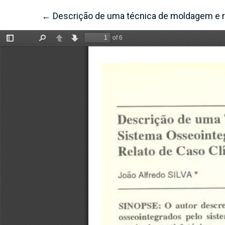
←
Voltar aos Detalhes do Artigo
Descrição de uma técnica de moldagem e re