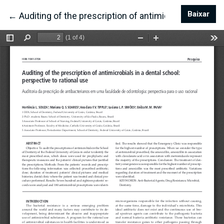
Baixar
Bai
←
Voltar aos Detalhes do Artigo
Auditing of the prescription of antimicrobials in a d