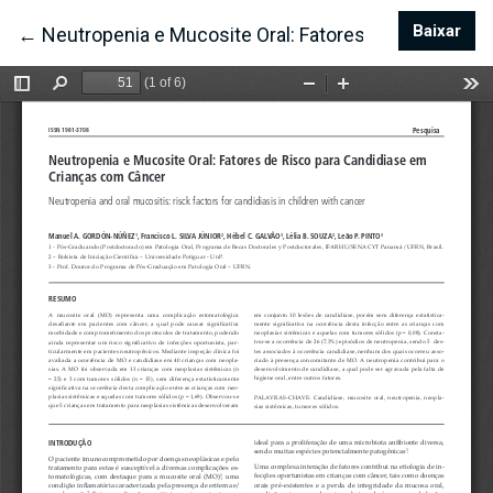
Baixar
Bai
←
Voltar aos Detalhes do Artigo
Neutropenia e Mucosite Oral: Fatores de Risco par