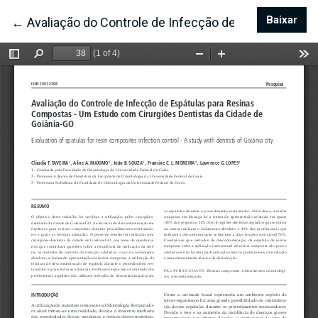
Baixar
Bai
←
Voltar aos Detalhes do Artigo
Avaliação do Controle de Infecção de Espátulas pa