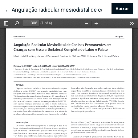
Baixar
Bai
←
Voltar aos Detalhes do Artigo
Angulação radicular mesiodistal de caninos permane