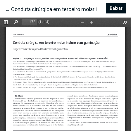
Baixar
Bai
←
Voltar aos Detalhes do Artigo
Conduta cirúrgica em terceiro molar incluso com 