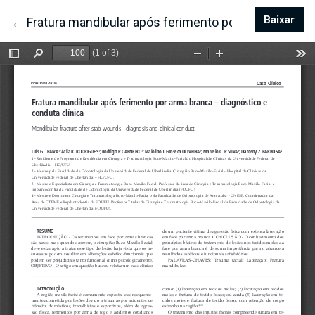
Baixar
Bai
←
Voltar aos Detalhes do Artigo
Fratura mandibular após ferimento por arma branca 