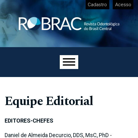
Ir para o menu de navegação principal
Ir para o conteúdo principal
Ir pro rodapé
Cadastro
Acesso
Menu principal
Equipe Editorial
EDITORES-CHEFES
Daniel de Almeida Decurcio, DDS, MsC, PhD -