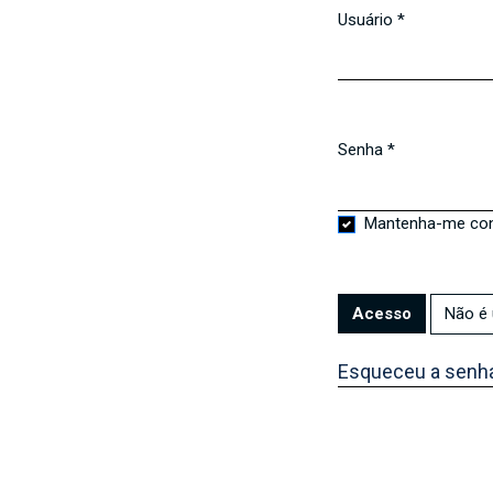
Usuário
*
Obrigatório
Senha
*
Obrigatório
Mantenha-me co
Não é 
Acesso
Esqueceu a senh