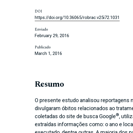
DOI
https://doi.org/10.36065/robrac.v25i72.1031
Enviado
February 29, 2016
Publicado
March 1, 2016
Resumo
O presente estudo analisou reportagens nã
divulgaram óbitos relacionados ao trata
®
coletadas do site de busca Google
, uti
extraídas informações como: o ano e local
executado, dentre outras. A maioria dos 