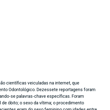
o científicas veiculadas na internet, que
mento Odontológico. Dezessete reportagens foram
lizando-se palavras-chave específicas. Foram
 de óbito; o sexo da vítima; o procedimento
pacientes eram do sexo feminino com idades entre