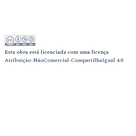
Esta obra está licenciada com uma licença
Atribuição-NãoComercial-CompartilhaIgual 4.0
Internacional (CC BY-NC-SA 4.0)
ISSN
1981-3708
(meio eletrônico)
ISSN
0104-7914
(meio impresso)