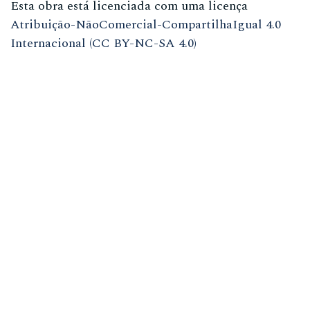
Esta obra está licenciada com uma licença
Atribuição-NãoComercial-CompartilhaIgual 4.0
Internacional (CC BY-NC-SA 4.0)
ISSN
1981-3708
(meio eletrônico)
ISSN
0104-7914
(meio impresso)