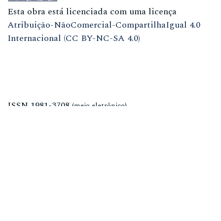
Esta obra está licenciada com uma licença
Atribuição-NãoComercial-CompartilhaIgual 4.0
Internacional (CC BY-NC-SA 4.0)
ISSN
1981-3708
(meio eletrônico)
ISSN
0104-7914
(meio impresso)