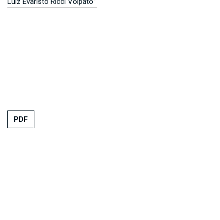
Luiz Evaristo Ricci Volpato
PDF