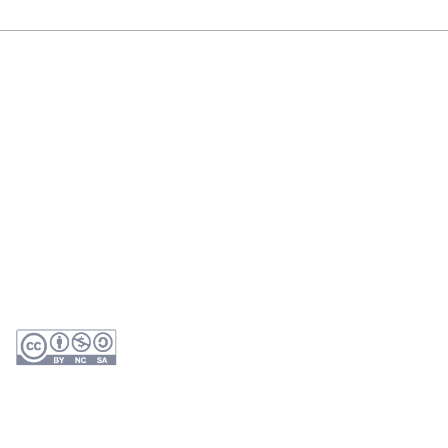
Esta obra está licenciada com uma licença
Atribuição-NãoComercial-CompartilhaIgual 4.0
Internacional (CC BY-NC-SA 4.0)