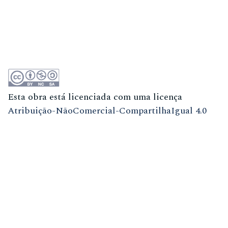
Esta obra está licenciada com uma licença
Atribuição-NãoComercial-CompartilhaIgual 4.0
Internacional (CC BY-NC-SA 4.0)
ISSN
1981-3708
(meio eletrônico)
ISSN
0104-7914
(meio impresso)