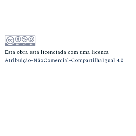
Esta obra está licenciada com uma licença
Atribuição-NãoComercial-CompartilhaIgual 4.0
Internacional (CC BY-NC-SA 4.0)
ISSN
1981-3708
(meio eletrônico)
ISSN
0104-7914
(meio impresso)