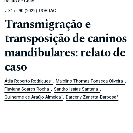
Relato de Caso
v. 31 n. 90 (2022): ROBRAC
Transmigração e
transposição de caninos
mandibulares: relato de
caso
+
+
Átila Roberto Rodrigues
Maiolino Thomaz Fonseca Oliveira
+
+
Flaviana Soares Rocha
Sandro Isaías Santana
+
+
Guilherme de Araújo Almeida
Darceny Zanetta-Barbosa