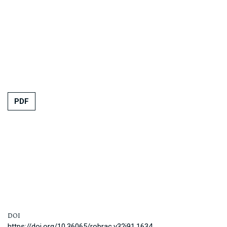
PDF
DOI
https://doi.org/10.36065/robrac.v32i91.1634