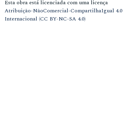
Esta obra está licenciada com uma licença
Atribuição-NãoComercial-CompartilhaIgual 4.0
Internacional (CC BY-NC-SA 4.0)
ISSN
1981-3708
(meio eletrônico)
ISSN
0104-7914
(meio impresso)