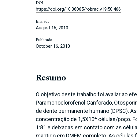
DOI
https://doi.org/10.36065/robrac.v19i50.466
Enviado
August 16, 2010
Publicado
October 16, 2010
Resumo
O objetivo deste trabalho foi avaliar ao ef
Paramonoclorofenol Canforado, Otosporin
de dente permanente humano (DPSC). As
4
concentração de 1,5X10
células/poço. Fo
1:81 e deixadas em contato com as células
mantido em DMEM completo. As células f