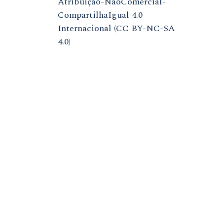
Atribuição-NãoComercial-
CompartilhaIgual 4.0
Internacional (CC BY-NC-SA
4.0)