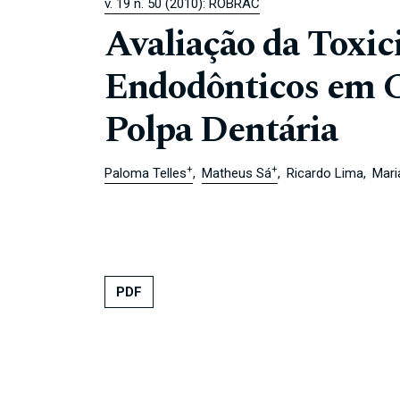
v. 19 n. 50 (2010): ROBRAC
Avaliação da Toxic
Endodônticos em C
Polpa Dentária
+
+
Paloma Telles
Matheus Sá
Ricardo Lima
Mari
PDF