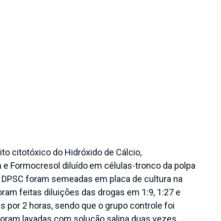
eito citotóxico do Hidróxido de Cálcio,
 e Formocresol diluído
em células-tronco da polpa
 DPSC foram semeadas em placa de cultura na
ram feitas diluições das drogas em 1:9, 1:27 e
 por 2 horas, sendo que o grupo controle foi
oram lavadas com solução salina duas vezes.