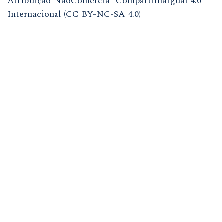
Atribuição-NãoComercial-CompartilhaIgual 4.0
Internacional (CC BY-NC-SA 4.0)
ISSN
1981-3708
(meio eletrônico)
ISSN
0104-7914
(meio impresso)