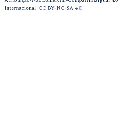
Atribuição-NãoComercial-CompartilhaIgual 4.0
Internacional (CC BY-NC-SA 4.0)
ISSN
1981-3708
(meio eletrônico)
ISSN
0104-7914
(meio impresso)