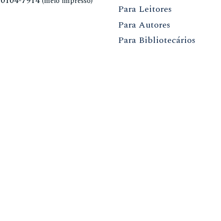
N
0104-7914
(meio impresso)
Para Leitores
Para Autores
Para Bibliotecários