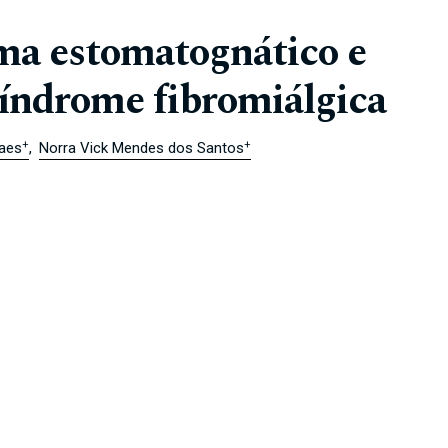
ma estomatognático e
síndrome fibromiálgica
+
+
raes
Norra Vick Mendes dos Santos