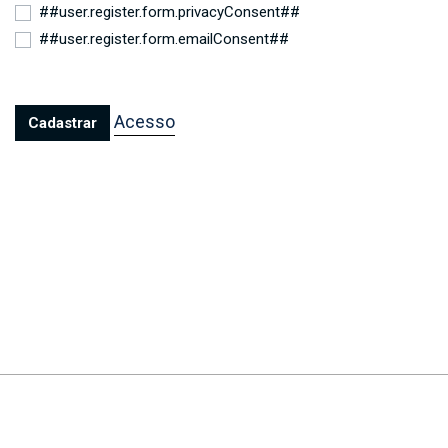
##user.register.form.privacyConsent##
##user.register.form.emailConsent##
Acesso
Cadastrar