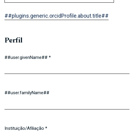
##plugins.generic.orcidProfile.about.title##
Perfil
##user.givenName##
*
Obrigatório
##user.familyName##
Instituição/Afiliação
*